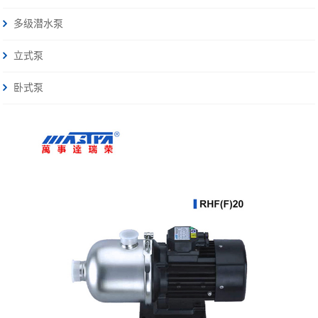
多级潜水泵
立式泵
卧式泵