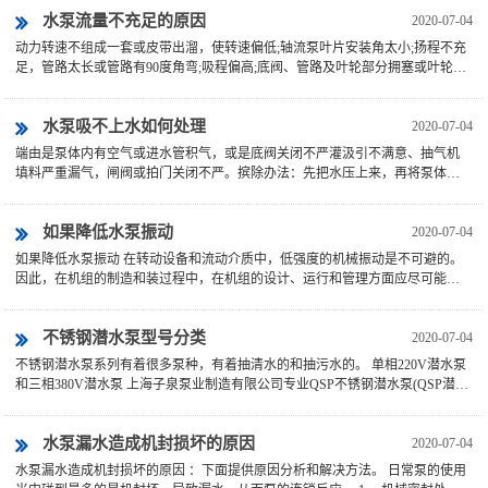
水泵流量不充足的原因
2020-07-04
动力转速不组成一套或皮带出溜，使转速偏低;轴流泵叶片安装角太小;扬程不充
足，管路太长或管路有90度角弯;吸程偏高;底阀、管路及叶轮部分拥塞或叶轮缺
损;出水管漏水...
水泵吸不上水如何处理
2020-07-04
端由是泵体内有空气或进水管积气，或是底阀关闭不严灌汲引不满意、抽气机
填料严重漏气，闸阀或拍门关闭不严。摈除办法：先把水压上来，再将泵体注
满水，而后开机。同时查缉...
如果降低水泵振动
2020-07-04
如果降低水泵振动 在转动设备和流动介质中，低强度的机械振动是不可避的。
因此，在机组的制造和装过程中，在机组的设计、运行和管理方面应尽可能避
免振动造成的干扰问题，...
不锈钢潜水泵型号分类
2020-07-04
不锈钢潜水泵系列有着很多泵种，有着抽清水的和抽污水的。 单相220V潜水泵
和三相380V潜水泵 上海子泉泵业制造有限公司专业QSP不锈钢潜水泵(QSP潜水
泵针对...
水泵漏水造成机封损坏的原因
2020-07-04
水泵漏水造成机封损坏的原因 ：下面提供原因分析和解决方法。 日常泵的使用