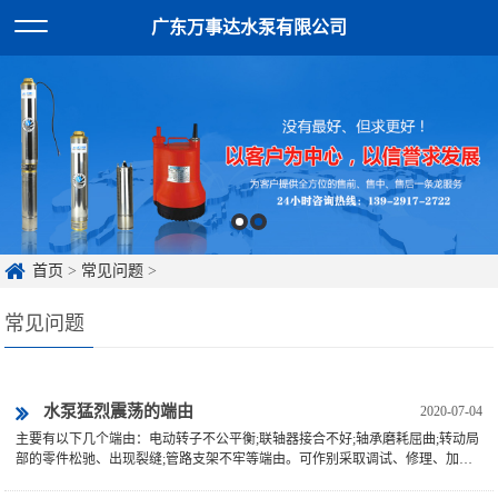
广东万事达水泵有限公司
首页
>
常见问题
>
常见问题
水泵猛烈震荡的端由
2020-07-04
主要有以下几个端由：电动转子不公平衡;联轴器接合不好;轴承磨耗屈曲;转动局
部的零件松驰、出现裂缝;管路支架不牢等端由。可作别采取调试、修理、加
固、校直、改易等方...