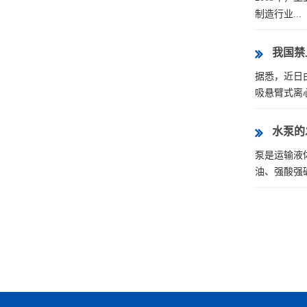
制造行业...
我国禁
据悉，近日
吸悬臂式离心泵
水泵的
泵是运输液
油、强酸强碱