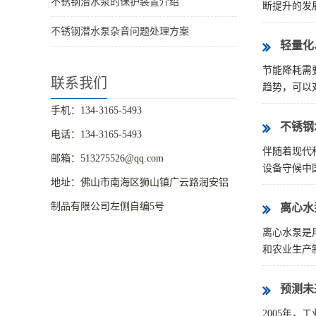
不锈钢潜水泵的保护装置介绍
断提升的发展
不锈钢潜水泵杂音问题处理方案
轻量化
节能降耗需
联系我们
趋势，可以对
手机：134-3165-5493
不锈钢
电话：134-3165-5493
伴随着现代
邮箱：513275526@qq.com
设备守候中国
地址：佛山市南海区狮山镇广云路润安铝
制品有限公司左侧自编5号
离心水
离心水泵是
和农业生产制
预测未
2005年，