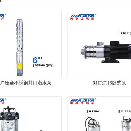
60冲压全不锈钢井用潜水泵
RHF(F)16卧式泵