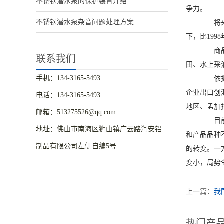
不锈钢潜水泵的保护装置介绍
争力。
不锈钢潜水泵杂音问题处理方案
将来十
下，比199
商品关
联系我们
田、水上采
手机：134-3165-5493
依据工
企业出口创
电话：134-3165-5493
地区、孟加
邮箱：513275526@qq.com
目前工
地址：佛山市南海区狮山镇广云路润安铝
和产品品种
制品有限公司左侧自编5号
的转变。一
变小，局势
上一篇：
我
热门产