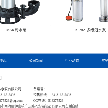
MSK污水泵
R128A 多级潜水泵
中心
公司新闻
行业动态
常
们
达水泵有限公司
备案号：
165-5493
销售热线：134-3165-5493
75526@qq.com
QQ在线：513275526
山市南海区狮山镇广云路润安铝制品有限公司左侧自编5