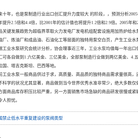
年，也是泵制造行业出口创汇提升力度较大 的阶段，，预测分析2005年
8年提升2.5倍和4.4倍，比2001年的估计值也将提升1.2倍和2.9倍。200
键发展趋势为超临界萃取火力发电厂发电机组配套设施用加热炉给水泵
油厂、炼油厂和成品油、石油化工等层面的独特用泵空白页，产生工业水
业水泵研究会统计分析，协会理事近三年，
工业水泵
均值每一年出口值
汇可各自做到1.六亿美金、三亿美金，全部泵制造行业做到两亿美金、4
拉国、塔吉克斯坦、巴西等地。
业水泵一般商品供过于求，高质量、高品质的独特商品需求量很高，还
不科学的状况尤其显著，商品做到当今世界优秀水准非常少，绝大多数仅做
方面商品库存积压比较严重，另一方面销售市场急缺的商品研发很慢或紧
令人担忧。
国禁止低水平重复建设的泵阀类型
品