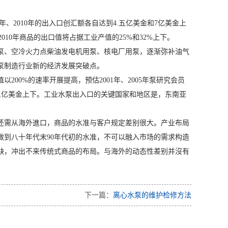
、2010年的出入口创汇额各自达到4.五亿美金和7亿美金上
5年和2010年商品的出口值将占据工业产值的25%和32%上下。
、空冷火力点柴油发电机用泵、核电厂用泵，逐渐弥补油气
泵制造行业新的经济发展突破点。
以200%的速率开展提高，预估2001年、2005年泵研究会员
.五亿美金上下。工业水泵出入口的关键国家和地区是，东南亚
需从海外進口，商品的水准与客户规定差别很大。产业布局
到八十年代末90年代初的水准，不可以融入市场的需求构造
缺，冲出不来传统式商品的布局。与海外的动态性差别并沒有
下一篇：
离心水泵的维护检修方法