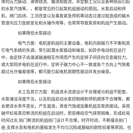
体的压力脉动、液体绕流、偏流和脱流，非定额工况以及各种原因引起
的水泵汽蚀等，，都是常见的引起泵机组振动的原因。水泵启动和停
机、阀门启闭、工况改变以及事故紧急停机等动态过渡过程造成的输水
管道内压力急剧变化和水锤作用等，也常常导致泵房和机组产生振动。
如果降低水泵振动
电气方面：电机是机组的主要设备，电机内部磁力不平衡和其
它电气系统的失调，常引起潜水泵振动和噪音。如异步电动机在运行
中，由定转子齿谐波磁通相互作用而产生的定转子间径向交变磁拉力，
或大型同步电机在运行中，定转子磁力中心不一致或各个方向上气隙差
超过允许偏差值等，都可能引起电机周期性振动并发出噪音。
如果降低水泵振动
水工及其它方面：机组进水流道设计不合理或与机组不配套、
水泵淹没深度不当，以及机组启动水泵控制阀和停机顺序不合理等，都
会使进水条件恶化，产生漩涡，诱发汽蚀或加重机组及泵房振动。采用
破坏虹吸真空断流的机组在启动时，若驼峰段空气挟带困难，形成虹吸
时间过长;拍门断流的机组拍门设计不合理，时开时闭，不断撞击拍门
座;支撑
水泵
和电机的基础发生不均匀沉陷或基础的刚性较差等原因，也