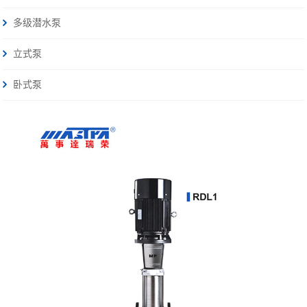
多级潜水泵
立式泵
卧式泵