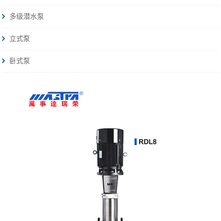
多级潜水泵
立式泵
卧式泵