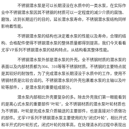
不锈钢潜水泵是可以长期浸没在水质中的一类水泵，在实际作
业中不锈钢潜水泵因其不锈钢的材质可以一定程度的减少介质的腐蚀、
磨蚀，达到长期运行的目的，延长潜水泵寿命，不锈钢潜水泵结构同样
影响着性能。
不锈钢潜水泵的结构也决定着水泵的性能以及寿命，合理的结
构、合格配件使得不锈钢潜水泵的整体质量都得到提高，我们今天看看
尤孚VP系列不锈钢潜水泵的结构特点，从结构看其整体性能。
不锈钢潜水泵外部是潜水泵的外壳。全不锈钢材质的潜水泵的
表面以及内部材质都为304、316等等不锈钢材质。不锈钢的主要特点就
是其较好的耐蚀性，为了完成潜水泵长期浸没于水质中的工作，使用不
锈钢材质是比较合适的。不锈钢潜水泵的外壳包裹着水泵的主轴以及叶
轮等部件，，是潜水泵的重要组成部分。
潜水泵内部相比外壳要复杂的多。除去外壳我们第一眼能看到
的是离心式水泵的重要部件“叶轮”，全不锈钢材质的潜水泵叶轮材质也
为不锈钢，叶轮是完成水泵介质输送的主要部件，也是直接对介质做功
的部件。尤孚VP系列不锈钢潜水泵主要使用的为“闭式叶轮”，相比开式
和半开式的叶轮形式，闭式叶轮的效率高，在处理清水的过程中表现出