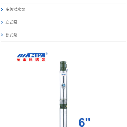
多级潜水泵
立式泵
卧式泵