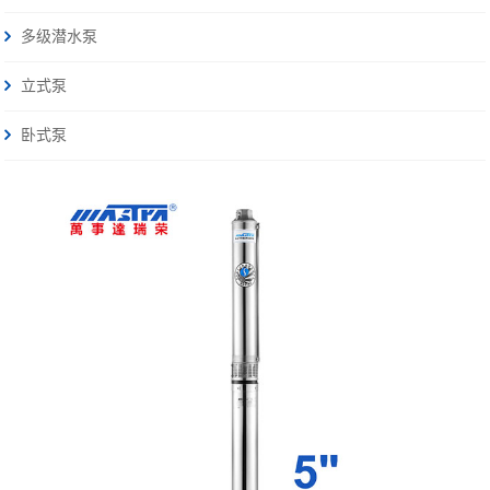
多级潜水泵
立式泵
卧式泵