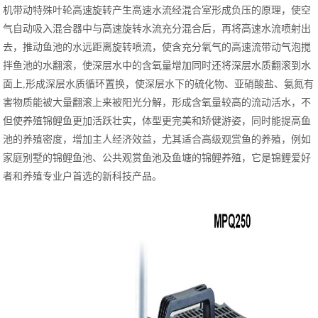
机带动特殊叶轮高速旋转产生高速水流经混合室形成负压的原理，使空
气自动吸入混合器中与高速旋转水流充分混合后，再将高速水流喷射出
去，推动鱼池的水远距离旋转喷流，使含充分氧气的高速流带动气泡搅
拌鱼池的水翻滚，使深层水中的含氧量增加同时还将深层水质翻滚到水
面上,形成深层水质循环置换，使深层水下的硫化物、亚硝酸盐、氨氮有
害物质能被大量翻滚上来被阳光分解，形成含氧量较高的流动活水，不
但使养殖锦鲤鱼更加活跃壮实，体型更完美和矫健游姿，同时能提高鱼
池的养殖密度，增加主人经济效益，尤其适合高级观赏鱼的养殖，例如
家庭别墅的锦鲤鱼池、公共观赏鱼池及鱼塘的锦鲤养殖，它是锦鲤爱好
者和养殖专业户首选的新科技产品。