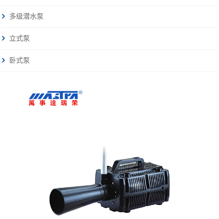
多级潜水泵
立式泵
卧式泵