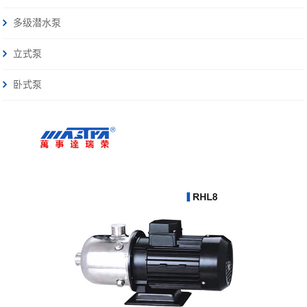
多级潜水泵
立式泵
卧式泵