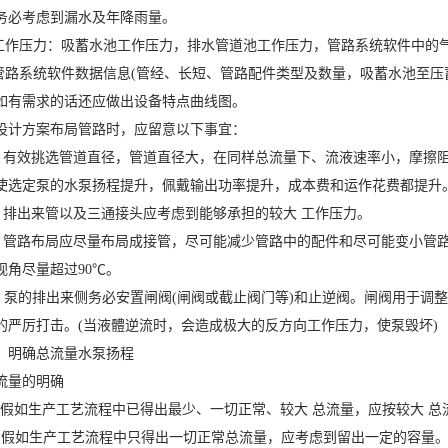
务必考虑到漏水及年降雨量。
作压力：吸蓄水池工作压力，排水管道池工作压力，管路系统软件中的气
路系统软件数据信息(管经、长短、管路配件类型及数量，吸蓄水池至压
需求的话还应做出设备特点曲线图。
方案布局管路时，应留意以下事宜：
效挑选管道直径，管道直径大，在同样总流量下、流液速率小，摩擦阻
使选定泵的水泵扬程提升，佩戴输出功率提升，成本费和运作花费都提升
出来管以及三通接头应考虑到能够承担的较大 工作压力。
路布局应尽量布局成接管，尽可能减少管路中的配件和尽可能变小管路
视角尽量超过90℃。
的排出来侧务必安置闸阀(闸阀或截止阀门等)和止逆阀。闸阀用于调整
的严厉打击。(当液體逆流时，会造成极大的反方向工作压力，使泵毁坏)
明确总流量水泵扬程
量的明确
如生产工艺流程中已得出最少、一切正常、较大 总流量，应按较大 总
如生产工艺流程中只得出一切正常总流量，应考虑到留出一定的容量