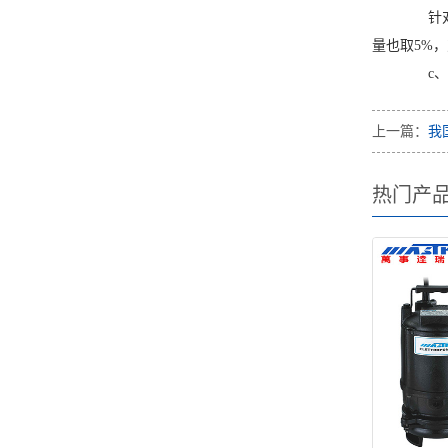
针对n
量也取5%
c、假
上一篇：
我
热门产