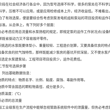
在社会经济各行各业中，因为型号选择不科学，很多的泵处在不科学运
科学，压根不可以应用，或是应用检修成本上升，经济收益低。不难看出
有效选泵，便是要综合性考虑到泵发电机组和泵站的项目投资和运作花
标准。从总体上，有下列好多个层面：
必考虑应用总流量和水泵扬程的规定，即规定泵的运作工作状况点(设备
样既省驱动力又不容易毁坏零件。
挑选的水泵既要体型小、重量较轻、工程造价划算，又要具备优良的特
备优良的抗气蚀特性，那样既能减少泵房的基坑开挖深层，又不使水泵
选定水泵建泵站，工程项目项目投资少，运作花费低。
节型号选择步骤
列出基础数据信息：
质的特点：物质名字、比例、黏度、腐蚀、毒副作用等。
质中常含固态的颗粒物直徑、成分是多少。
质溫度：(℃)
必须的总流量
业级泵在生产流程中能够忽视管路系统软件中的泄露量，但务必考虑到