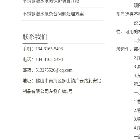
不锈钢潜水泵的保护装置介绍
现阶段
不锈钢潜水泵杂音问题处理方案
型号选择不
说白了
性、可用的
联系我们
1.务
手机：134-3165-5493
段运作，那
2.所
电话：134-3165-5493
3.具
邮箱：513275526@qq.com
4.按
地址：佛山市南海区狮山镇广云路润安铝
第二
制品有限公司左侧自编5号
一、
1.物
2.物
3.物
4.所
一般工