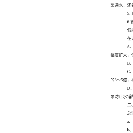
渠通水，还
5.工
6.管
假如有
在设计
A、有
幅度扩大，
B、排
C、管
的3～5倍，
D、泵
泵防止水锤
二、
总流
a、假
b、假